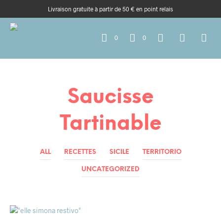
Livraison gratuite à partir de 50 € en point relais
0
0
Saucisse
Tartinable
ALL
RECETTES
SICILE
TERRITORIO
UNCATEGORIZED
SICILE