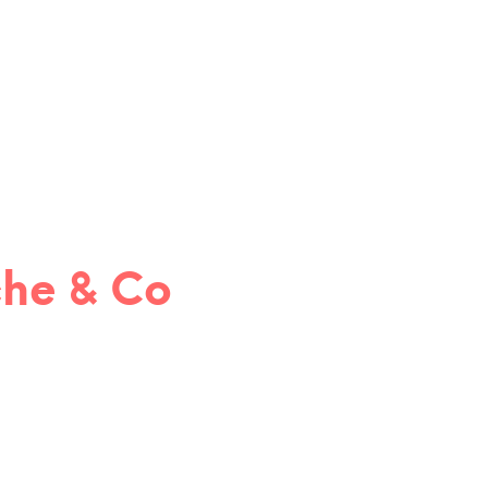
9,00
€
che & Co