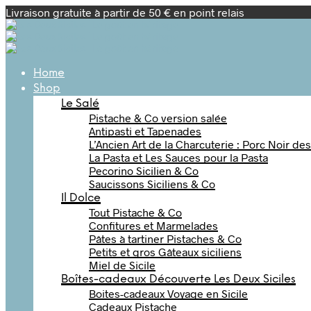
Livraison gratuite à partir de 50 € en point relais
Home
Shop
Le Salé
Pistache & Co version salée
Antipasti et Tapenades
L’Ancien Art de la Charcuterie : Porc Noir de
La Pasta et Les Sauces pour la Pasta
Pecorino Sicilien & Co
Saucissons Siciliens & Co
Il Dolce
Tout Pistache & Co
Confitures et Marmelades
Pâtes à tartiner Pistaches & Co
Petits et gros Gâteaux siciliens
Miel de Sicile
Boîtes-cadeaux Découverte Les Deux Siciles
Boites-cadeaux Voyage en Sicile
Cadeaux Pistache