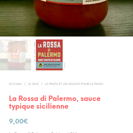
ACCUEIL
/
LE SALÉ
/
LA PASTA ET LES SAUCES POUR LA PASTA
La Rossa di Palermo, sauce
typique sicilienne
9,00
€