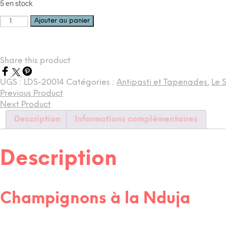
5 en stock
quantité
Ajouter au panier
de
Champignons
à
l'Nduja
Share this product
UGS :
LDS-20014
Catégories :
Antipasti et Tapenades
,
Le 
Previous Product
Next Product
Description
Informations complémentaires
Description
Champignons à la Nduja