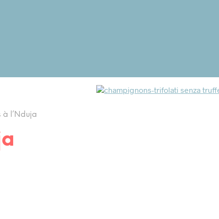
à l’Nduja
ja