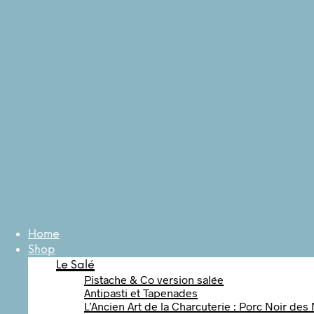
Home
Shop
Le Salé
Pistache & Co version salée
Antipasti et Tapenades
L’Ancien Art de la Charcuterie : Porc Noir des