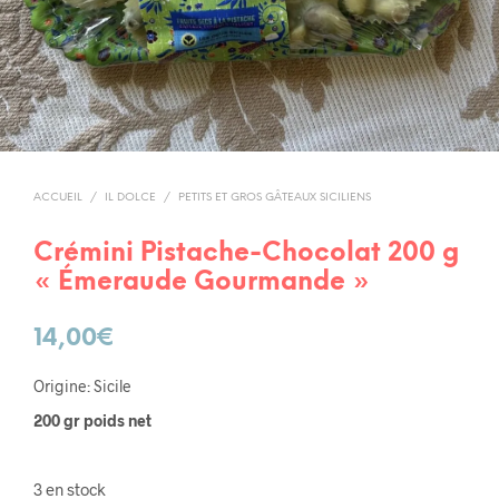
ACCUEIL
/
IL DOLCE
/
PETITS ET GROS GÂTEAUX SICILIENS
Crémini Pistache-Chocolat 200 g
« Émeraude Gourmande »
14,00
€
Origine: Sicile
200 gr poids net
3 en stock