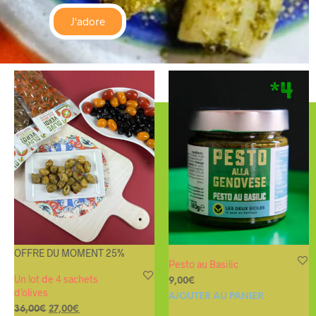
J'adore
OFFRE DU MOMENT 25%
Pesto au Basilic
Un lot de 4 sachets
9,00
€
d’olives
AJOUTER AU PANIER
36,00
€
27,00
€