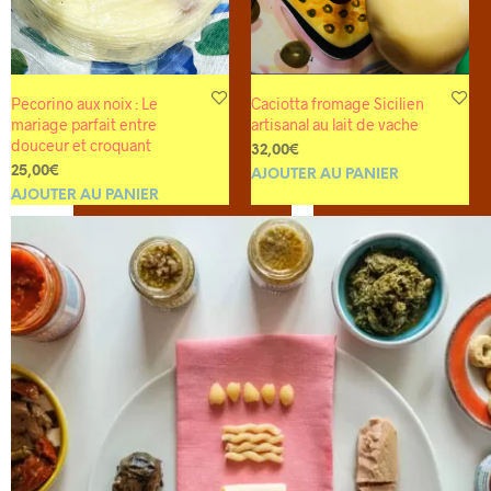
Pecorino aux noix : Le
Caciotta fromage Sicilien
mariage parfait entre
artisanal au lait de vache
douceur et croquant
32,00
€
25,00
€
AJOUTER AU PANIER
AJOUTER AU PANIER