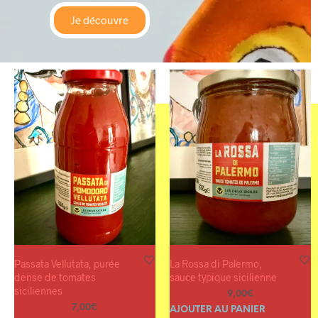
Je découvre
Passata Vellutata, purée
La Rossa di Palermo,
dense de tomates
sauce typique sicilienne
siciliennes
9,00
€
7,00
€
AJOUTER AU PANIER