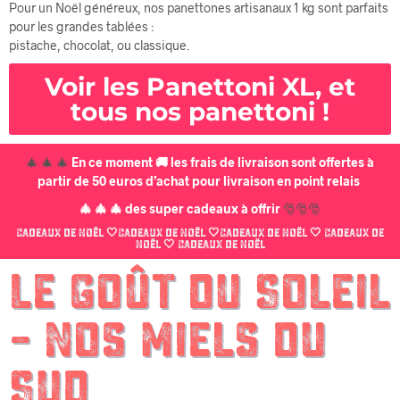
Pour un Noël généreux, nos panettones artisanaux 1 kg sont parfaits
pour les grandes tablées :
pistache, chocolat, ou classique.
Voir les Panettoni XL, et
tous nos panettoni !
🎄 🎄 🎄
En ce moment 🚚 les frais de livraison sont offertes à
partir de 50 euros d’achat pour livraison en point relais
🎄 🎄 🎄 des super cadeaux à offrir
🎅🎅🎅
Cadeaux de Noël 🤍Cadeaux de Noël 🤍Cadeaux de Noël 🤍 Cadeaux de
Noël 🤍 Cadeaux de Noël
Le Goût du Soleil
– Nos Miels du
Sud