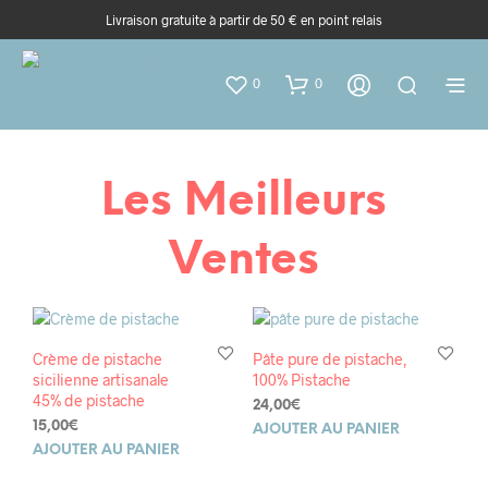
Livraison gratuite à partir de 50 € en point relais
0
0
Les Meilleurs
Ventes
Crème de pistache
Pâte pure de pistache,
sicilienne artisanale
100% Pistache
45% de pistache
24,00
€
15,00
€
AJOUTER AU PANIER
AJOUTER AU PANIER