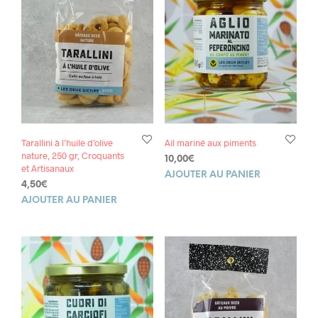
Tarallini à l’huile d’olive
Ail mariné aux piments
nature, 250 gr, Croquants
10,00
€
et Artisanaux
AJOUTER AU PANIER
4,50
€
AJOUTER AU PANIER