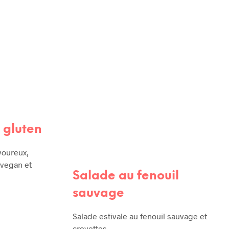
RECETTES
RECETTES DE TOUS LES JOURS
 gluten
voureux,
 vegan et
Salade au fenouil
sauvage
Salade estivale au fenouil sauvage et
crevettes