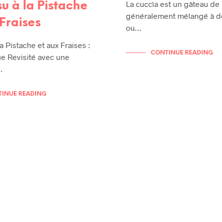
La cuccìa est un gâteau de 
su à la Pistache
généralement mélangé à de 
Fraises
ou…
a Pistache et aux Fraises :
CONTINUE READING
e Revisité avec une
…
INUE READING
RECETTES
HYPER RAPIDE
RECETTES DE TOUS LES JOURS