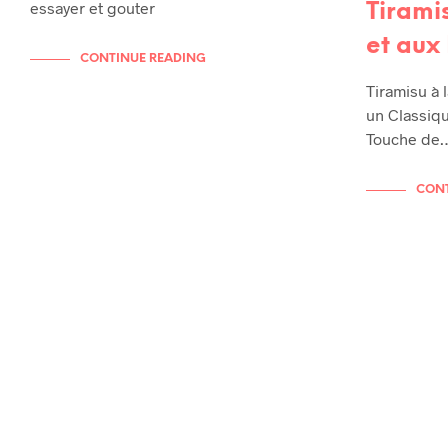
essayer et gouter
Tirami
et aux 
CONTINUE READING
Tiramisu à l
un Classiqu
Touche de
CONT
RECETTES
RECETTES
RECETTES HYPER RAPIDE
RECETTES 