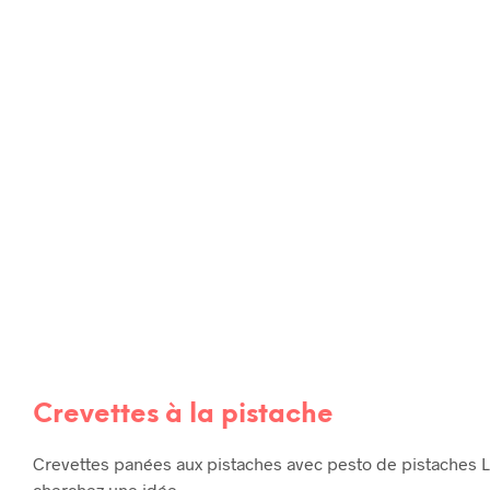
RECETTES
RECETTES DE TOUS LES JOURS
Crevettes à la pistache
Crevettes panées aux pistaches avec pesto de pistaches L
cherchez une idée…