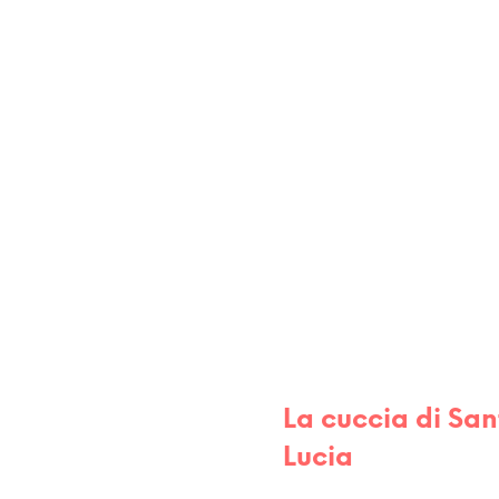
RECETTES
E TOUS LES JOURS
RECETTES DE FÊTES SICILIENNES
La cuccia di San
Lucia