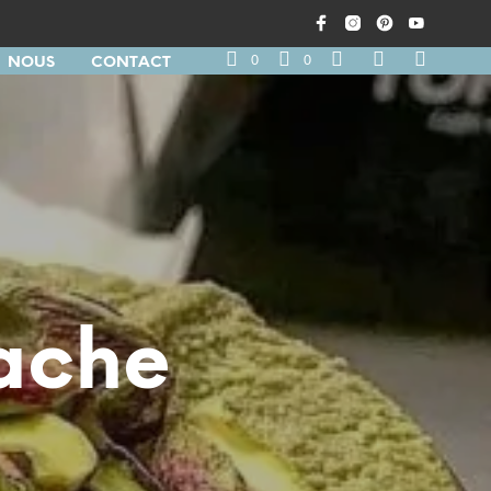
0
0
NOUS
CONTACT
tache