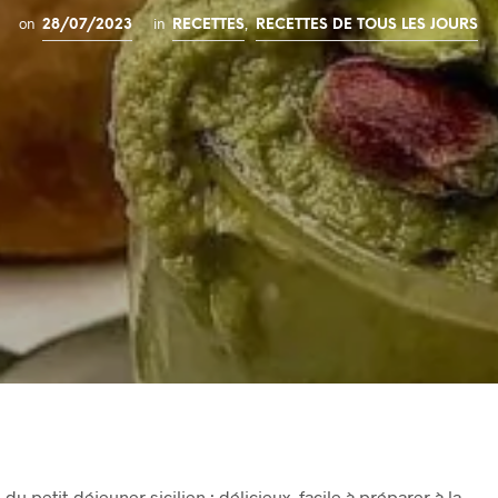
on
in
,
28/07/2023
RECETTES
RECETTES DE TOUS LES JOURS
du petit-déjeuner sicilien : délicieux, facile à préparer à la