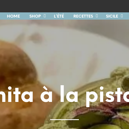
HOME
SHOP
L’ÉTÉ
RECETTES
SICILE
ita à la pis