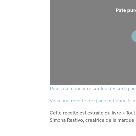
Pate pur
Pour tout connaitre sur les dessert glacé
Voici une recette de glace indienne à la
Cette recette est extraite du livre « Tout
Simona Restivo, créatrice de la marque L