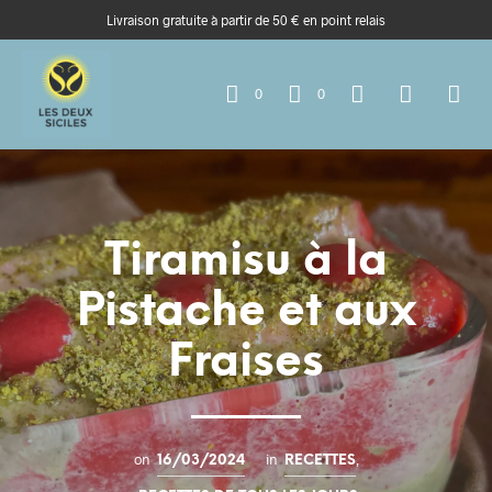
Livraison gratuite à partir de 50 € en point relais
0
0
Tiramisu à la
Pistache et aux
Fraises
on
in
,
16/03/2024
RECETTES