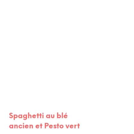
RECETTES
RECETTES
RECETTES DE TOUS LES JOURS
RECETTES D
Spaghetti au blé
ancien et Pesto vert