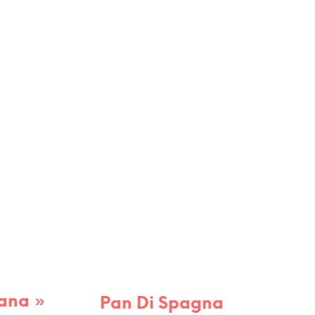
RECETTES
RECETTES DE TOUS LES JOURS
iana »
Pan Di Spagna