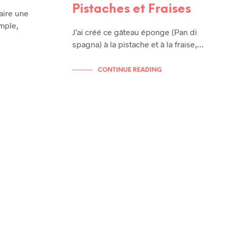
Pistaches et Fraises
aire une
imple,
J’ai créé ce gâteau éponge (Pan di
spagna) à la pistache et à la fraise,…
CONTINUE READING
RECETTES
RECETTES DE TOUS LES JOURS