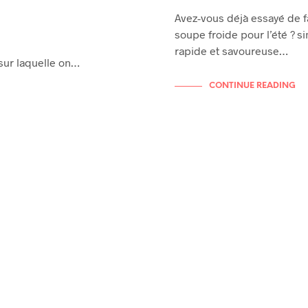
Avez-vous déjà essayé de f
soupe froide pour l’été ? s
rapide et savoureuse…
, sur laquelle on…
CONTINUE READING
RECETTES
E TOUS LES JOURS
RECETTES DE FÊTES SICILIENNES