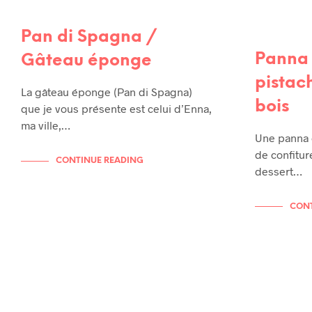
Pan di Spagna /
Panna 
Gâteau éponge
pistach
La gâteau éponge (Pan di Spagna)
bois
que je vous présente est celui d’Enna,
ma ville,…
Une panna c
de confitur
CONTINUE READING
dessert…
CONT