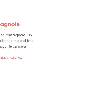
tagnole
des "castagnole" un
s bon, simple et très
our le carnaval.
INUE READING