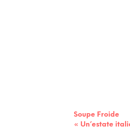
RECETTES
RECETTES DE TOUS LES JOURS
Soupe Froide
« Un’estate ital