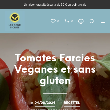
Livraison gratuite à partir de 50 € en point relais
0
0
Tomates Farcies
Veganes et sans
gluten
on
in
,
04/08/2024
RECETTES