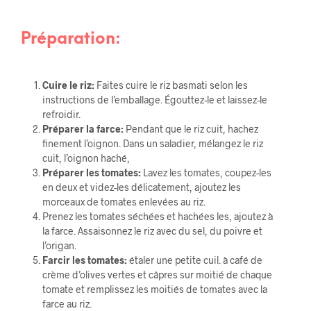
Préparation:
Cuire le riz:
Faites cuire le riz basmati selon les
instructions de l’emballage. Égouttez-le et laissez-le
refroidir.
Préparer la farce:
Pendant que le riz cuit, hachez
finement l’oignon. Dans un saladier, mélangez le riz
cuit, l’oignon haché,
Préparer les tomates:
Lavez les tomates, coupez-les
en deux et videz-les délicatement, ajoutez les
morceaux de tomates enlevées au riz.
Prenez les tomates séchées et hachées les, ajoutez à
la farce. Assaisonnez le riz avec du sel, du poivre et
l’origan.
Farcir les tomates:
étaler une petite cuil. à café de
crème d’olives vertes et câpres sur moitié de chaque
tomate et remplissez les moitiés de tomates avec la
farce au riz.