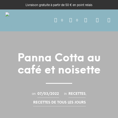
Livraison gratuite à partir de 50 € en point relais
0
0
Panna Cotta au
café et noisette
on
in
,
07/03/2022
RECETTES
RECETTES DE TOUS LES JOURS