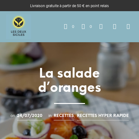
Livraison gratuite à partir de 50 € en point relais
0
0
La salade
d’oranges
on
in
,
24/07/2020
RECETTES
RECETTES HYPER RAPIDE