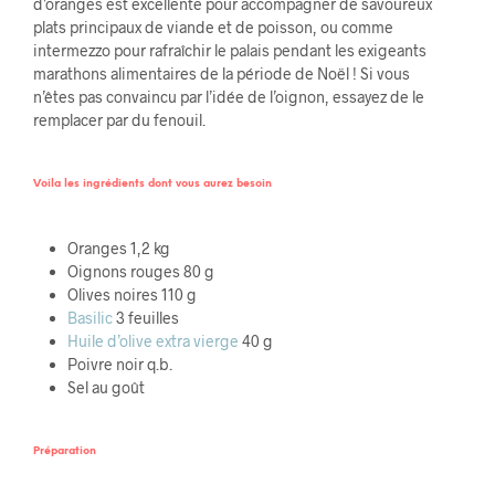
d’oranges est excellente pour accompagner de savoureux
plats principaux de viande et de poisson, ou comme
intermezzo pour rafraîchir le palais pendant les exigeants
marathons alimentaires de la période de Noël ! Si vous
n’êtes pas convaincu par l’idée de l’oignon, essayez de le
remplacer par du fenouil.
Voila les ingrédients dont vous aurez besoin
Oranges 1,2 kg
Oignons rouges 80 g
Olives noires 110 g
Basilic
3 feuilles
Huile d’olive extra vierge
40 g
Poivre noir q.b.
Sel au goût
Préparation