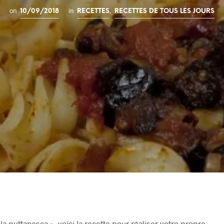
on
in
,
10/09/2018
RECETTES
RECETTES DE TOUS LES JOURS
alla puttanesca », voici la recette pour réaliser votre propre