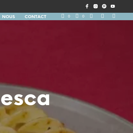
0
0
NOUS
CONTACT
nesca