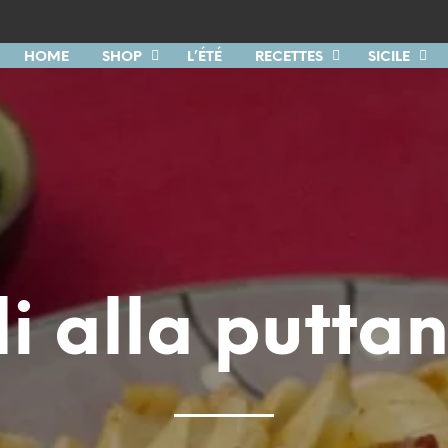
HOME
SHOP
L’ÉTÉ
RECETTES
SICILE
lli alla putta