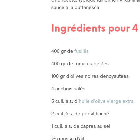
sauce à la puttanesca
Ingrédients pour 4
400 gr de
fusillis
400 gr de tomates pelées
100 gr d’olives noires dénoyautées
4 anchois salés
5 cuil. à s. d’
huile d’olive vierge extra
2 cuil. à s. de persil haché
1 cuil. à s. de câpres au sel
½ gousse d’ail