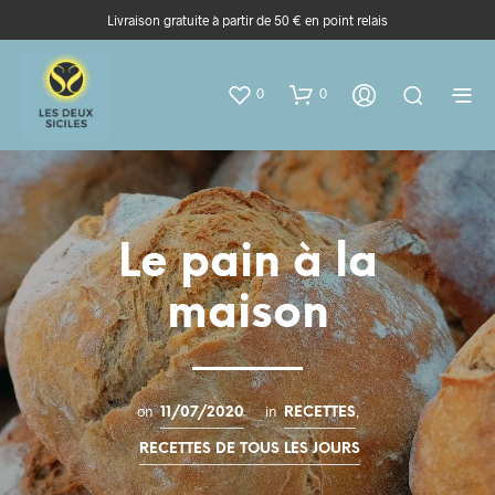
Livraison gratuite à partir de 50 € en point relais
0
0
Le pain à la
maison
on
in
,
11/07/2020
RECETTES
RECETTES DE TOUS LES JOURS