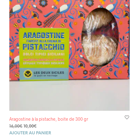
Aragostine à la pistache, boite de 300 gr
Le
Le
16,00
€
10,00
€
prix
prix
AJOUTER AU PANIER
initial
actuel