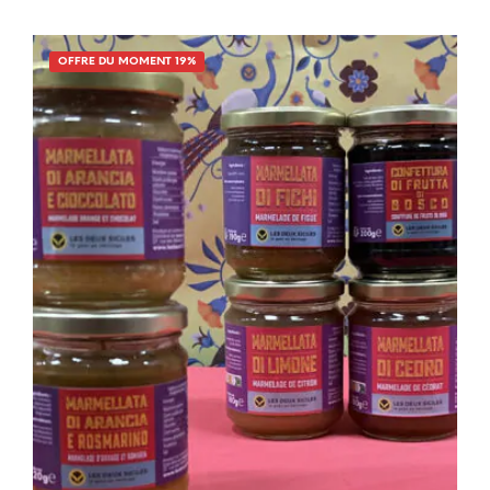
était :
est :
16,00€.
10,00€.
OFFRE DU MOMENT 19%