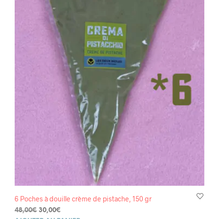
6 Poches à douille crème de pistache, 150 gr
Le
Le
48,00
€
30,00
€