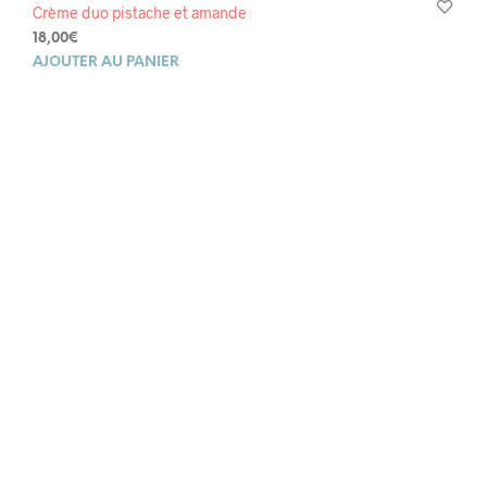
Crème duo pistache et amande
18,00
€
AJOUTER AU PANIER
14,00
€
8,00
€