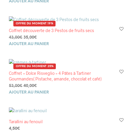
prix
prix
AJOUTER AU PANIER
initial
actuel
était :
est :
48,00€.
30,00€.
OFFRE DU MOMENT 19%
Coffret découverte de 3 Pestos de fruits secs
Le
Le
43,00
€
35,00
€
prix
prix
AJOUTER AU PANIER
initial
actuel
était :
est :
43,00€.
35,00€.
OFFRE DU MOMENT 25%
Coffret « Dolce Risveglio » 4 Pâtes à Tartiner
Gourmandes( Pistache, amande, chocolat et café)
Le
Le
53,00
€
40,00
€
prix
prix
AJOUTER AU PANIER
initial
actuel
était :
est :
53,00€.
40,00€.
Tarallini au fenouil
4,50
€