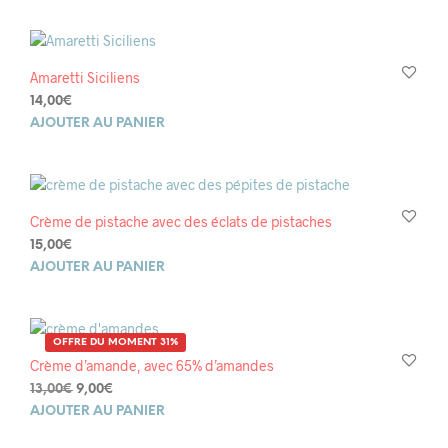
Amaretti Siciliens
14,00
€
AJOUTER AU PANIER
Crème de pistache avec des éclats de pistaches
15,00
€
AJOUTER AU PANIER
OFFRE DU MOMENT 31%
Crème d’amande, avec 65% d’amandes
Le
Le
13,00
€
9,00
€
prix
prix
AJOUTER AU PANIER
initial
actuel
était :
est :