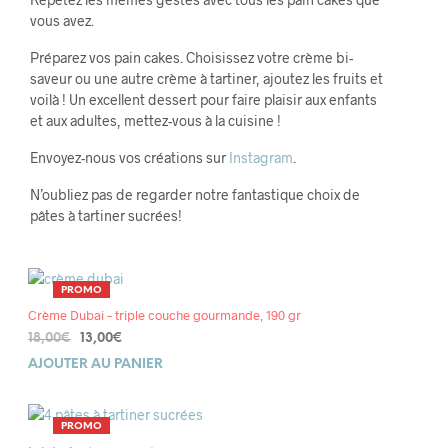
vous avez.
Préparez vos pain cakes. Choisissez votre crème bi-
saveur ou une autre crème à tartiner, ajoutez les fruits et
voilà ! Un excellent dessert pour faire plaisir aux enfants
et aux adultes, mettez-vous à la cuisine !
Envoyez-nous vos créations sur
Instagram
.
N’oubliez pas de regarder notre fantastique choix de
pâtes à tartiner sucrées!
PRODUIT
PROMO
EN
Crème Dubai – triple couche gourmande, 190 gr
PROMOTION
Le
Le
18,00
€
13,00
€
prix
prix
AJOUTER AU PANIER
initial
actuel
était :
est :
18,00€.
13,00€.
PRODUIT
PROMO
EN