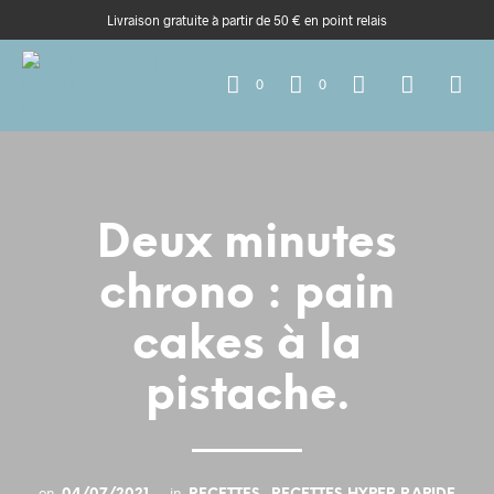
Livraison gratuite à partir de 50 € en point relais
0
0
Deux minutes
chrono : pain
cakes à la
pistache.
on
in
,