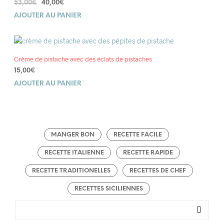
Le
Le
53,00
€
40,00
€
prix
prix
AJOUTER AU PANIER
initial
actuel
était :
est :
53,00€.
40,00€.
Crème de pistache avec des éclats de pistaches
15,00
€
AJOUTER AU PANIER
MANGER BON
RECETTE FACILE
RECETTE ITALIENNE
RECETTE RAPIDE
RECETTE TRADITIONELLES
RECETTES DE CHEF
RECETTES SICILIENNES