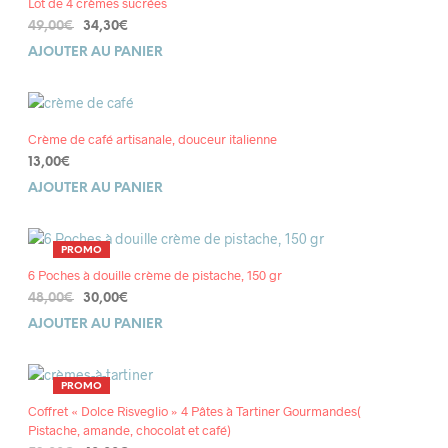
Lot de 4 crèmes sucrées
PROMOTION
Le
Le
49,00
€
34,30
€
prix
prix
AJOUTER AU PANIER
initial
actuel
était :
est :
49,00€.
34,30€.
Crème de café artisanale, douceur italienne
13,00
€
AJOUTER AU PANIER
PRODUIT
PROMO
EN
6 Poches à douille crème de pistache, 150 gr
PROMOTION
Le
Le
48,00
€
30,00
€
prix
prix
AJOUTER AU PANIER
initial
actuel
était :
est :
48,00€.
30,00€.
PRODUIT
PROMO
EN
Coffret « Dolce Risveglio » 4 Pâtes à Tartiner Gourmandes(
PROMOTION
Pistache, amande, chocolat et café)